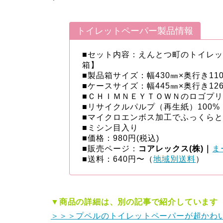
トイレットペーパー製品情報
■セット内容：えんとつ町のトイレット
箱】
■製品箱サイズ：幅430㎜×奥行き110㎜
■ケースサイズ：幅445㎜×奥行き126㎜
■ＣＨＩＭＮＥＹＴＯＷＮのロゴプリ
■リサイクルパルプ（再生紙）100%
■マイクロエンボス加工でふっくら
■ミシン目入り
■価格：980円(税込)
■販売ページ：
コアレックス(株)
｜
ま
■送料：640円〜（
地域別送料
）
▼商品の詳細は、別の記事で紹介しています
＞＞＞プペルのトイレットペーパーが超かわ