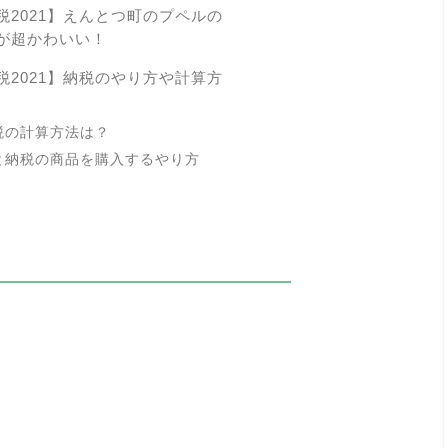
税2021】えんとつ町のプペルの
が超かわいい！
税2021】納税のやり方や計算方
税の計算方法は？
と納税の商品を購入するやり方