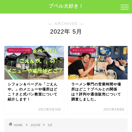
プペル大好き！
― ARCHIVES ―
2022年 5月
サロンメンバーの店
サロンメンバーの店
シフォン＆ベーグル「ごえん
ラーメン華門の営業時間や場
や。」のメニューや場所はど
所はどこ？プペルとの関係
こ？さと式パン教室について
は？評判や通信販売について
紹介します！
調査しました。
2022年5月14日
2022年5月8日
HOME
2022年
5月