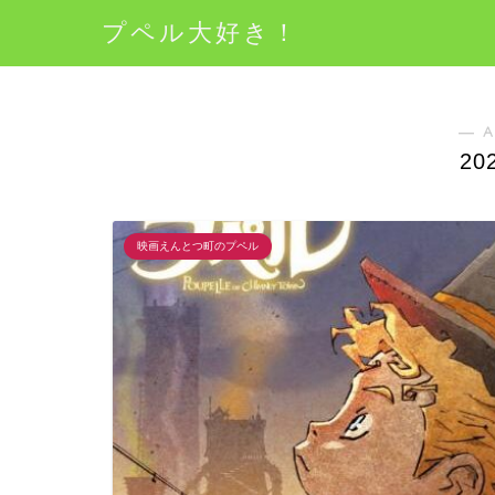
プペル大好き！
― A
20
映画えんとつ町のプペル