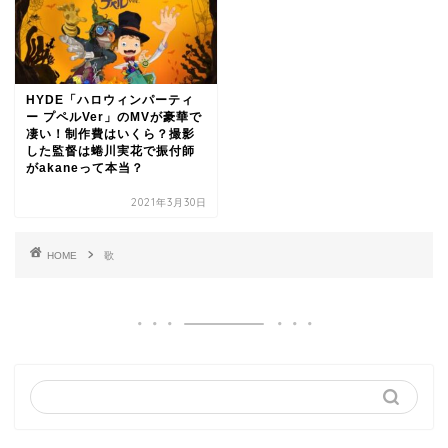
HYDE「ハロウィンパーティ
ー プペルVer」のMVが豪華で
凄い！制作費はいくら？撮影
した監督は蜷川実花で振付師
がakaneって本当？
2021年3月30日
HOME
歌