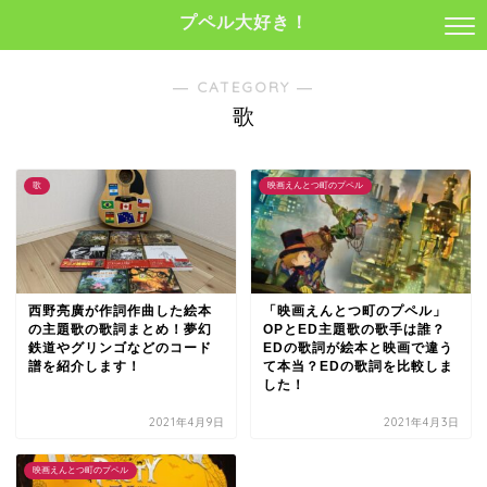
プペル大好き！
― CATEGORY ―
歌
歌
映画えんとつ町のプペル
西野亮廣が作詞作曲した絵本
「映画えんとつ町のプペル」
の主題歌の歌詞まとめ！夢幻
OPとED主題歌の歌手は誰？
鉄道やグリンゴなどのコード
EDの歌詞が絵本と映画で違う
譜を紹介します！
て本当？EDの歌詞を比較しま
した！
2021年4月9日
2021年4月3日
映画えんとつ町のプペル